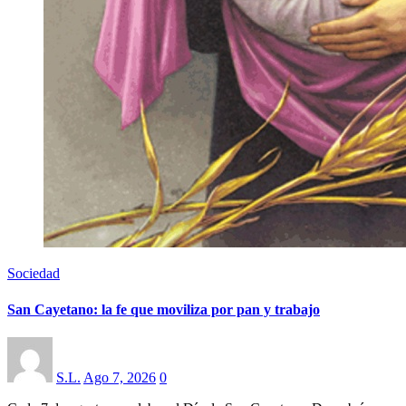
Sociedad
San Cayetano: la fe que moviliza por pan y trabajo
S.L.
Ago 7, 2026
0