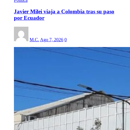
Politica
Javier Milei viaja a Colombia tras su paso
por Ecuador
M.C.
Ago 7, 2026
0