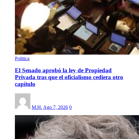
Politica
El Senado aprobó la ley de Propiedad
Privada tras que el oficialismo cediera otro
capítulo
M.H.
Ago 7, 2026
0